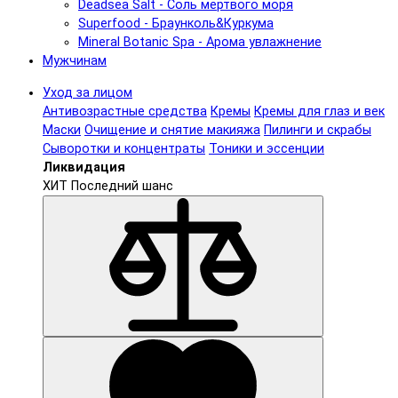
Deadsea Salt - Соль мертвого моря
Superfood - Браунколь&Куркума
Mineral Botanic Spa - Арома увлажнение
Мужчинам
Уход за лицом
Антивозрастные средства
Кремы
Кремы для глаз и век
Маски
Очищение и снятие макияжа
Пилинги и скрабы
Сыворотки и концентраты
Тоники и эссенции
Ликвидация
ХИТ
Последний шанс