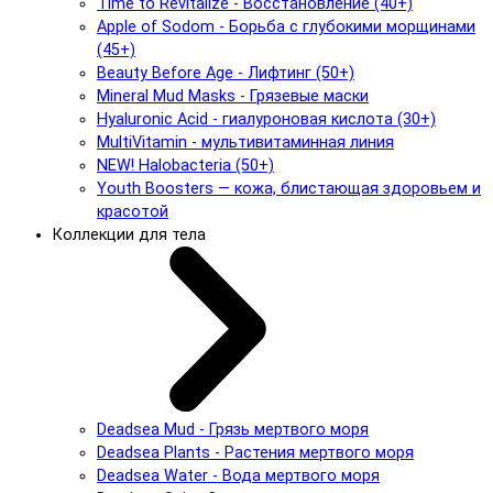
Time to Revitalize - Восстановление (40+)
Apple of Sodom - Борьба с глубокими морщинами
(45+)
Beauty Before Age - Лифтинг (50+)
Mineral Mud Masks - Грязевые маски
Hyaluronic Acid - гиалуроновая кислота (30+)
MultiVitamin - мультивитаминная линия
NEW! Halobacteria (50+)
Youth Boosters — кожа, блистающая здоровьем и
красотой
Коллекции для тела
Deadsea Mud - Грязь мертвого моря
Deadsea Plants - Растения мертвого моря
Deadsea Water - Вода мертвого моря