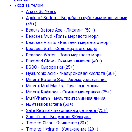
Уход за телом
Ahava 30 Years
Apple of Sodom - Борьба с глубокими морщинами
(45+)
Beauty Before Age - Лифтинг (50+)
Deadsea Mud - Грязь мертвого моря
Deadsea Plants - Растения мертвого моря
Deadsea Salt - Соль мертвого моря
Deadsea Water - Вода мертвого моря
Diamond Glow - Сияние алмазов (40+)
DSOC - Сыворотки (25+)
Hyaluronic Acid - гиалуроновая кислота (30+)
Mineral Botanic Spa - Арома увлажнение
Mineral Mud Masks - Грязевые маски
Mineral Radiance - Сияние минералов (25+)
MultiVitamin - мультивитаминная линия
NEW! Halobacteria (50+)
Safe Retinol - Безопасный ретинол (25+)
Superfood - Браунколь&Куркума
Time to Clear - Очищение (20+)
Time to Hydrate - Увлажнение (20+)