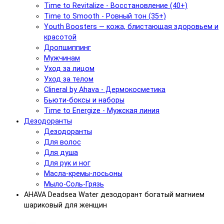
Time to Revitalize - Восстановление (40+)
Time to Smooth - Ровный тон (35+)
Youth Boosters — кожа, блистающая здоровьем и
красотой
Дропшиппинг
Мужчинам
Уход за лицом
Уход за телом
Clineral by Ahava - Дермокосметика
Бьюти-боксы и наборы
Time to Energize - Мужская линия
Дезодоранты
Дезодоранты
Для волос
Для душа
Для рук и ног
Масла-кремы-лосьоны
Мыло-Соль-Грязь
AHAVA Deadsea Water дезодорант богатый магнием
шариковый для женщин